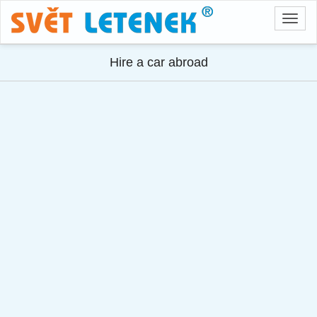
Přep
navig
Hire a car abroad